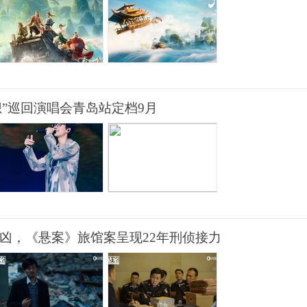
想”巡回演唱会青岛站定档9月
锁凶，《悬案》旅馆案呈现22年刑侦接力