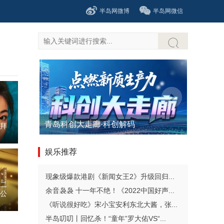
半岛网微博
半岛网微信
医者担当 品牌荣光——2026青岛...
拜
娱乐推荐
现象级爆款港剧《新闻女王2》升级回归...
二
余音袅袅 十一年不绝！《2022中国好声...
公
《听说很好吃》宋小宝安利东北大酱，张...
半岛叨叨丨回忆杀！“童年”罗大佑VS“...