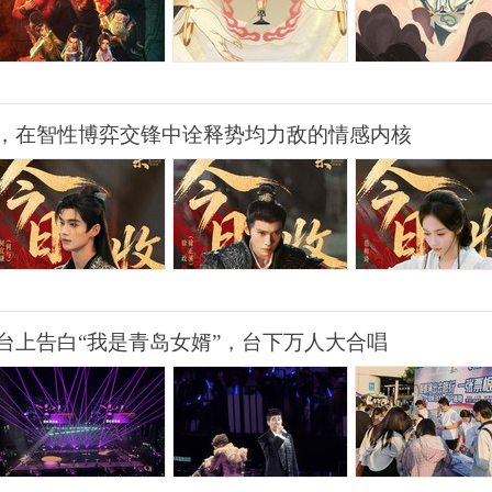
，在智性博弈交锋中诠释势均力敌的情感内核
台上告白“我是青岛女婿”，台下万人大合唱