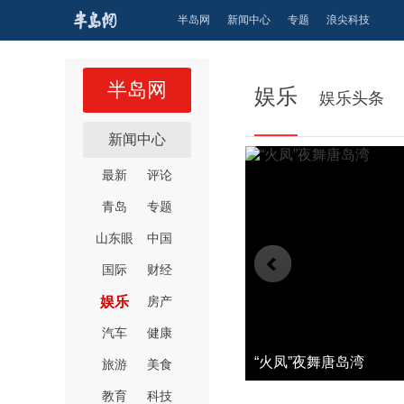
半岛网
新闻中心
专题
浪尖科技
半岛网
娱乐
娱乐头条
新闻中心
最新
评论
青岛
专题
山东眼
中国
国际
财经
娱乐
房产
汽车
健康
国产片“承包”票房主力 
旅游
美食
教育
科技