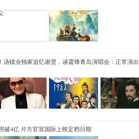
”！汤镇业独家追忆谢贤，谈霆锋青岛演唱会：正常演
房破4亿 片方官宣国际上映定档日期