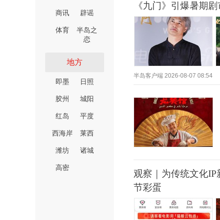
《九门》引爆暑期剧
商讯
辟谣
体育
半岛之
恋
地方
半岛客户端
2026-08-07 08:54
即墨
日照
胶州
城阳
红岛
平度
西海岸
莱西
潍坊
诸城
高密
观察｜为传统文化I
节彩蛋