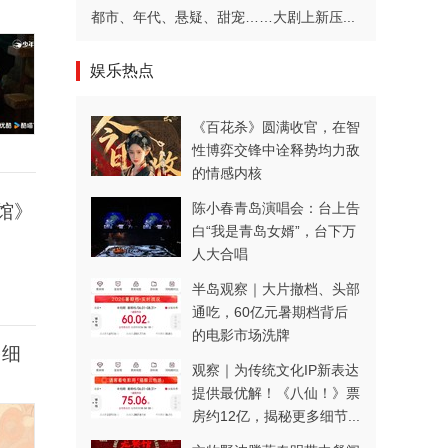
都市、年代、悬疑、甜宠……大剧上新压...
娱乐热点
《百花杀》圆满收官，在智
性博弈交锋中诠释势均力敌
的情感内核
陈小春青岛演唱会：台上告
馆》
白“我是青岛女婿”，台下万
人大合唱
半岛观察｜大片撤档、头部
通吃，60亿元暑期档背后
的电影市场洗牌
多细
观察｜为传统文化IP新表达
提供最优解！《八仙！》票
房约12亿，揭秘更多细节...