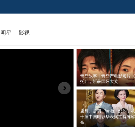
明星
影视
青岛故事｜青岛产电影短片《
托》，斩获国际大奖
康辉、蓝羽、黄渤、邹韵，第
十届中国电影华表奖主持阵容
今年中国电影总票房持续...
布