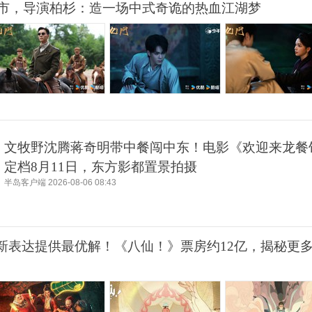
市，导演柏杉：造一场中式奇诡的热血江湖梦
文牧野沈腾蒋奇明带中餐闯中东！电影《欢迎来龙餐
定档8月11日，东方影都置景拍摄
半岛客户端
2026-08-06 08:43
P新表达提供最优解！《八仙！》票房约12亿，揭秘更