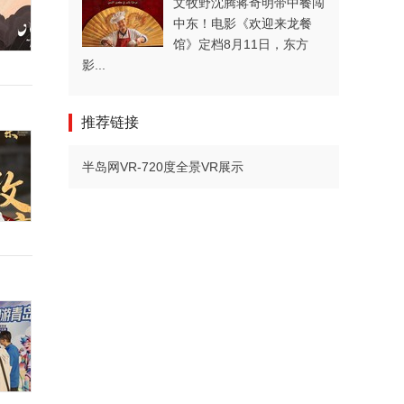
文牧野沈腾蒋奇明带中餐闯
中东！电影《欢迎来龙餐
馆》定档8月11日，东方
影...
推荐链接
半岛网VR-720度全景VR展示