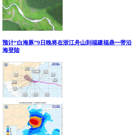
预计“白海豚”9日晚将在浙江舟山到福建福鼎一带沿
海登陆