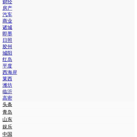
财经
房产
汽车
商业
诸城
即墨
日照
胶州
城阳
红岛
平度
西海岸
莱西
潍坊
临沂
高密
头条
青岛
山东
娱乐
中国