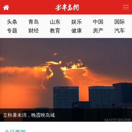
头条
青岛
山东
娱乐
中国
国际
专题
财经
教育
健康
房产
汽车
立秋暑未消，晚霞映岛城
今日要闻