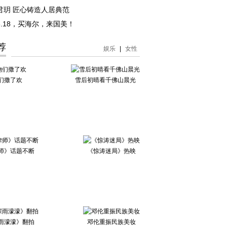
君玥 匠心铸造人居典范
6-8.18，买海尔，来国美！
荐
娱乐
|
女性
们撒了欢
雪后初晴看千佛山晨光
师》话题不断
《惊涛迷局》热映
雨濛濛》翻拍
邓伦重振民族美妆