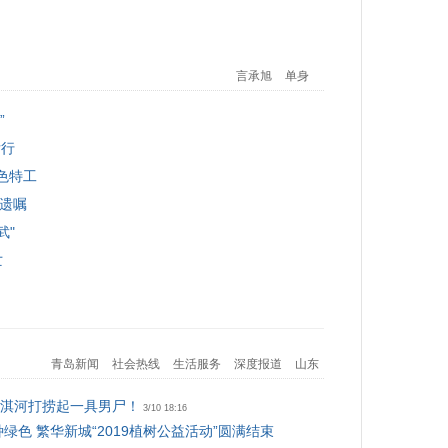
言承旭
单身
”
发行
红色特工
当遗嘱
武"
亡
青岛新闻
社会热线
生活服务
深度报道
山东
淇河打捞起一具男尸！
3/10 18:16
绿色 繁华新城“2019植树公益活动”圆满结束