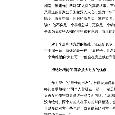
湘南（米露饰）两对CP之间的真爱故事。言
又霸道的富家公子形象深入人心，魅力十年不
聪明、善良热情，同时骄傲自负、掌控欲强
读：“他不像是一个霸道总裁，更像是一个幼
是因为我觉得人物的性格很有意思，而且他身
对于李唐和傅方思的相处，江疏影表示：“
得不屑一顾，就像旭哥一样。”看样子，此总裁
一个幼稚版的“大仁哥”：“他会在旁边默默守
拒绝吐槽前任 喜欢放大对方的优点
作为戏中的“最佳前男友”，被问及如何看
络的言承旭称：“两个人曾经在一起，一定是
后再互相伤害或者是讲一些负面的话。”谈到
没有绝对。两个对的人在不对的时间相遇，
可以多给对方一些包容，或者试着给对方一
我们的另一半。”