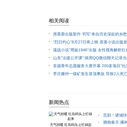
相关阅读
席慕蓉出版新作 书写“来自历史深处的乡愁
"烈日灼心"8月27日将上映 原著小说出版
谍战小说"周旋1946"出版 女性视角解析
山东"法援公开课":慎用QQ微信聊天记录
首届青年志愿服务大赛开幕 200多项目"比
枣庄滕州一煤矿发生冒顶事故 导致2人死
新闻热点
悲剧！诸城扶
拥抱春天 播种
天气转暖 红岛码头上忙碌起