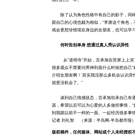
除了认为角色性格中有自己的影子，同样“
跟自己的心境也颇为相似，“李唐这个角色，
戏会更想珍惜现在身边的女朋友，也可以学习
何时告别单身 想通过真人秀认识异性
从“道明寺”开始，言承旭在荧屏上上演
很多观众不禁要问男神到底什么时候把自己“
介绍女朋友啊！’其实我没那么多机会认识异
就更没机会了。”
谈到自己情感状态，言承旭坦承自己有通
器，希望以后可以为心爱的人多做些事情，“
到我跟以前不一样的一面。一起经历很多事情
记者 刘礼智 （来源：半岛网-半岛都市报） [
版权稿件，任何媒体、网站或个人未经授权