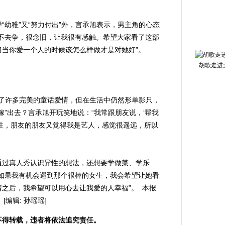
幼稚”又“努力付出”外，言承旭表示，男主角的心态
不去争，很念旧，让我很有感触。希望大家看了这部
当你爱一个人的时候该怎么样做才是对她好”。
胡歌走进
了许多完美的童话爱情，但在生活中仍然形单影只，
嫁”出去？言承旭开玩笑地说：“我常跟朋友说，‘帮我
性，朋友的朋友又觉得我是艺人，感觉很遥远，所以
过真人秀认识异性的想法，还想要学做菜、学乐
如果我有机会遇到那个很棒的女生，我会希望让她看
之后，我希望可以用心去让我爱的人幸福”。 本报
编辑: 孙瑶瑶]
不得转载，违者将依法追究责任。