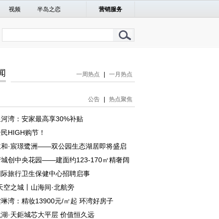
视频
半岛之恋
营销服务
闻
一周热点
|
一月热点
公告
|
热点聚焦
河湾：安家最高享30%补贴
民HIGH购节！
仁和·宸璟鹭洲——双公园生态湖居即将盛启
城创中央花园——建面约123-170㎡精奢阔
国际旅行卫生保健中心招聘启事
天空之城丨山海间·北航旁
琳湾：精妆13900元/㎡起 环湾好房子
湖·天鉅城芯大平层 价值恒久远