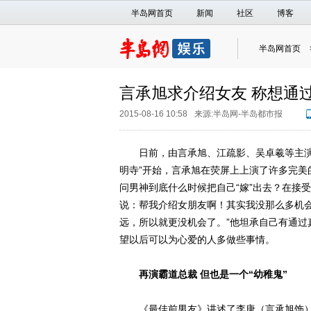
半岛网首页
新闻
社区
博客
半岛网首页
言承旭求介绍女友 称想通过
2015-08-16 10:58
来源:
半岛网-半岛都市报
日前，由言承旭、江疏影、吴卓羲等主演的
明寺”开始，言承旭在荧屏上上演了许多完美
问男神到底什么时候把自己“嫁”出去？在接
说：帮我介绍女朋友啊！其实我没那么多机
远，所以就更没机会了。”他坦承自己有通过
望以后可以为心爱的人多做些事情。
再演霸道总裁 但也是一个“幼稚鬼”
《最佳前男友》讲述了李唐（言承旭饰）