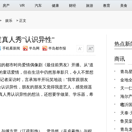
房产
VR
汽车
健康
财经
旅游
教育
美食
>
娱乐
> 正文
真人秀"认识异性"
热点新
手机看新闻
半岛网
半岛都市报
商讯
都市时尚爱情偶像剧《最佳前男友》开播。从“道
青岛星
的童话爱情，但在生活中仍然形单影只，令人不禁想
受记者采访时，言承旭半开玩笑地说：“我常跟朋友
金地全
会认识异性，朋友的朋友又觉得我是艺人，感觉很遥
天一
真人秀认识异性的想法，还想要学做菜、学乐器，希
海尔产
宅
临沂
天泰·
鲁昊棠
青岛龙
与傅方思（江疏影饰）、尹浩然（吴卓羲饰）与程