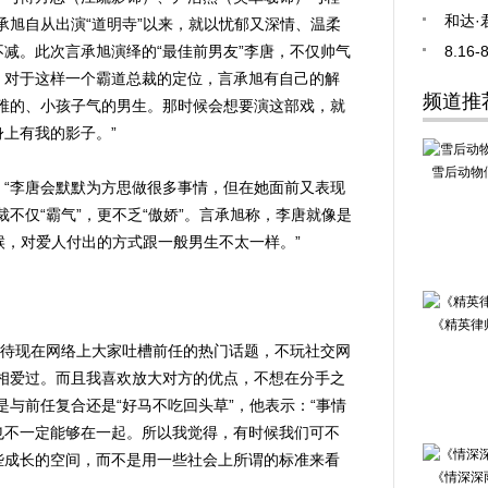
和达·
承旭自从出演“道明寺”以来，就以忧郁又深情、温柔
减。此次言承旭演绎的“最佳前男友”李唐，不仅帅气
8.1
。对于这样一个霸道总裁的定位，言承旭有自己的解
频道推
稚的、小孩子气的男生。那时候会想要演这部戏，就
上有我的影子。”
雪后动物
李唐会默默为方思做很多事情，但在她面前又表现
不仅“霸气”，更不乏“傲娇”。言承旭称，李唐就像是
候，对爱人付出的方式跟一般男生不太一样。”
《精英律
待现在网络上大家吐槽前任的热门话题，不玩社交网
相爱过。而且我喜欢放大对方的优点，不想在分手之
是与前任复合还是“好马不吃回头草”，他表示：“事情
也不一定能够在一起。所以我觉得，有时候我们可不
些成长的空间，而不是用一些社会上所谓的标准来看
《情深深