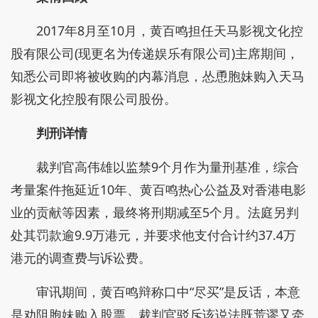
2017年8月至10月，黄百鸣担任天马影视文化控
股有限公司(现更名为传递娱乐有限公司)主席期间，
知悉公司即将被收购的内幕消息，怂恿胞妹购入天马
影视文化控股有限公司股份。
判刑详情
裁判官高伟雄以监禁9个月作为量刑基准，综合
考量案件拖延近10年、黄百鸣热心公益及对香港电影
业的贡献等因素，最终将刑期减至5个月。法庭另判
处其罚款逾9.9万港元，并要求他支付合计约37.4万
港元的调查费与诉讼费。
审讯期间，黄百鸣辩称口中“尽买”是反话，本意
是劝阻胞妹购入股票，裁判官驳斥该说法既荒谬又牵