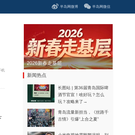
半岛网微博
半岛网微信
2026新春走基层
手机
新闻热点
长图站 | 第36届青岛国际啤
酒节官宣！啥好玩？怎么
玩？攻略来了→
青岛流量新担当，《丝路千
下
古情》引爆“上合之夏”