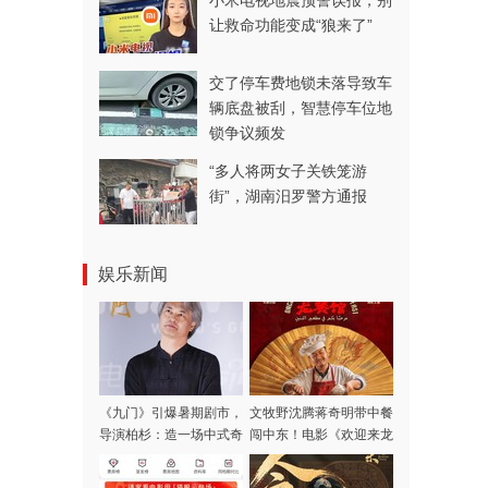
小米电视地震预警误报，别
让救命功能变成“狼来了”
交了停车费地锁未落导致车
辆底盘被刮，智慧停车位地
锁争议频发
“多人将两女子关铁笼游
街”，湖南汨罗警方通报
娱乐新闻
《九门》引爆暑期剧市，
文牧野沈腾蒋奇明带中餐
导演柏杉：造一场中式奇
闯中东！电影《欢迎来龙
诡的热血江湖梦
餐馆》定档8月11日，东
方影都置景拍摄