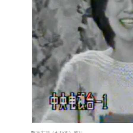
鞠萍主持《七巧板》节目