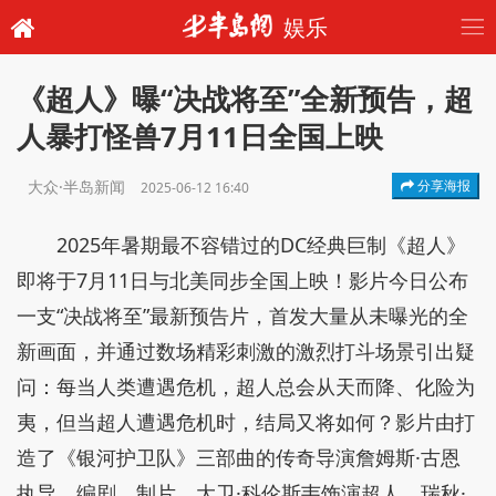
娱乐
《超人》曝“决战将至”全新预告，超
人暴打怪兽7月11日全国上映
大众·半岛新闻
分享海报
2025-06-12 16:40
2025年暑期最不容错过的DC经典巨制《超人》
即将于7月11日与北美同步全国上映！影片今日公布
一支“决战将至”最新预告片，首发大量从未曝光的全
新画面，并通过数场精彩刺激的激烈打斗场景引出疑
问：每当人类遭遇危机，超人总会从天而降、化险为
夷，但当超人遭遇危机时，结局又将如何？影片由打
造了《银河护卫队》三部曲的传奇导演詹姆斯·古恩
执导、编剧、制片，大卫·科伦斯韦饰演超人，瑞秋·