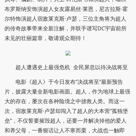
布罗斯纳安饰演超人女友露易丝·莱恩，尼古拉斯·霍
尔特饰演超人宿敌莱克斯·卢瑟，三位主角将为超人
的传奇故事带来全新注解，并联手谱写DC宇宙前所
未见的壮丽篇章，敬请观众期待！
超人遭遇史上最强危机 全民屏息以待决战将至
电影《超人》于今日发布“决战将至”最新预告
片，披露大量全新电影画面。超人，作为地球上最强
大的存在，屡次在各种险境之中拯救人类。而这一
次，宿敌莱克斯·卢瑟却闯入了超人的大本营“孤独堡
垒”，不仅誓要摧毁超人，还要一并解决掉他的爱人
和养父母，一番狠话让人不寒而栗，大战也一触即