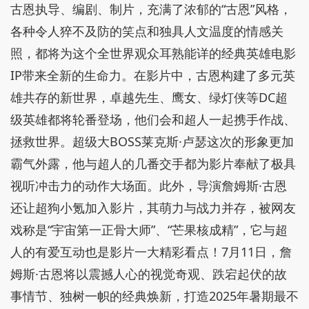
古恩执导、编剧、制片，充满了浓郁的“古恩”风格，
各种令人猝不及防的笑点和独具人文温度的情感关
照，都将为这个全世界观众耳熟能详的经典英雄电影
IP带来全新的生命力。在影片中，古恩构建了多元英
雄共存的新世界，卓越先生、鹰女、绿灯侠等DC超
级英雄都将轮番登场，他们会和超人一起携手作战、
拯救世界。超级大BOSS莱克斯·卢瑟这次的形象更加
霸气外露，他与超人的几番交手都为影片奉献了极具
视听冲击力的动作大场面。此外，导演詹姆斯·古恩
还让超狗小氪加入影片，其萌力与战力并存，被网友
戏称是“宇宙第一正骨大师”、“芒果核成精”，它与超
人的有爱互动也是影片一大精彩看点！7月11日，詹
姆斯·古恩将以震撼人心的视觉奇观、跌宕起伏的故
事情节、独树一帜的经典焕新，打造2025年暑期最不