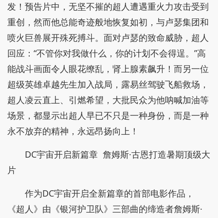
发！预告片中，无坚不摧的超人遭遇重火力攻击受到
重创，然而他总能奇迹般地恢复如初，与卢瑟集团和
喷火巨兽展开殊死搏斗。面对卢瑟的致命威胁，超人
回应：“不管你对我做什么，你的计划不会得逞。”高
能战斗画面令人眼花缭乱，肾上腺素飙升！而另一位
超级英雄卓越先生加入战局，露易丝驾驶飞船救场，
超人凌云直上、引燃希望，大批民众为他呐喊加油等
场景，都显示出超人早已不只是一种身份，而是一种
永不放弃的精神，永远昂扬向上！
DC宇宙开启新篇章 詹姆斯·古恩打造暑期顶级大
片
作为DC宇宙开启全新篇章的首部电影作品，
《超人》由《银河护卫队》三部曲的缔造者詹姆斯·