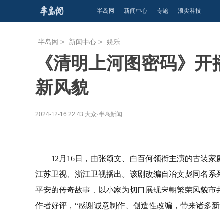
半岛网
新闻中心
专题
浪尖科技
半岛网
>
新闻中心
>
娱乐
《清明上河图密码》开
新风貌
2024-12-16 22:43
大众·半岛新闻
12月16日，由张颂文、白百何领衔主演的古装家
江苏卫视、浙江卫视播出。该剧改编自冶文彪同名系
平安的传奇故事，以小家为切口展现宋朝繁荣风貌市
作者好评，“感谢诚意制作、创造性改编，带来诸多新