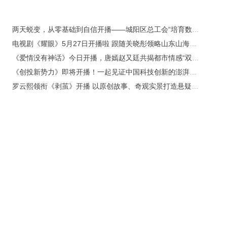
两天蜕变，从零基础到自信开播——城阳区总工会“培育数字新农人，助力乡村振兴”技能培训圆满结业
电视剧《耀眼》5月27日开播啦 跟随关晓彤领略山东山海美景
《爱情没有神话》今日开播，唐嫣赵又廷共揭都市情感“双面人生”
《创投新势力》即将开播！一起见证中国科技创新的澎湃力量
罗云熙领衔《剥茧》开播 以原创故事、奇观实景打造悬疑新标杆