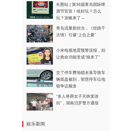
长图站 | 第36届青岛国际啤
酒节官宣！啥好玩？怎么
玩？攻略来了→
青岛流量新担当，《丝路千
古情》引爆“上合之夏”
小米电视地震预警误报，别
让救命功能变成“狼来了”
交了停车费地锁未落导致车
辆底盘被刮，智慧停车位地
锁争议频发
“多人将两女子关铁笼游
街”，湖南汨罗警方通报
娱乐新闻