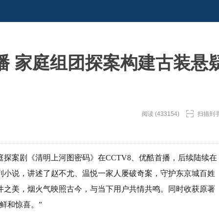
播 家庭组团探案构建古装悬
阅读 (433154)
扫描到
庭探案剧《清明上河图密码》在CCTV8、优酷首播，后续陆续在
列小说，讲述了赵不尤、温悦一家人屡破奇案，守护东京城百姓
井之美，烟火气映照古今，与当下用户共情共鸣。同时收获原著
鲜和惊喜。”