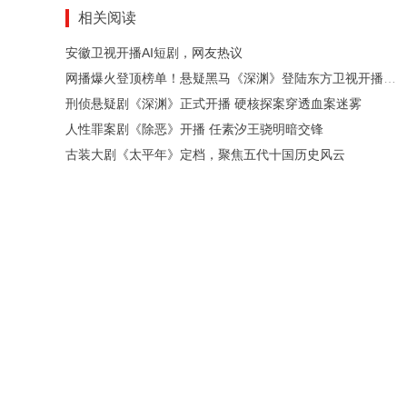
相关阅读
安徽卫视开播AI短剧，网友热议
网播爆火登顶榜单！悬疑黑马《深渊》登陆东方卫视开播，四大亮点难怪出圈
刑侦悬疑剧《深渊》正式开播 硬核探案穿透血案迷雾
人性罪案剧《除恶》开播 任素汐王骁明暗交锋
古装大剧《太平年》定档，聚焦五代十国历史风云