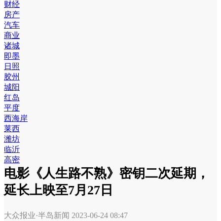
财经
房产
汽车
商业
诸城
即墨
日照
胶州
城阳
红岛
平度
西海岸
莱西
潍坊
临沂
高密
电影《人生路不熟》密钥二次延期，
延长上映至7月27日
大众报业·半岛新闻
2023-06-24 08:47